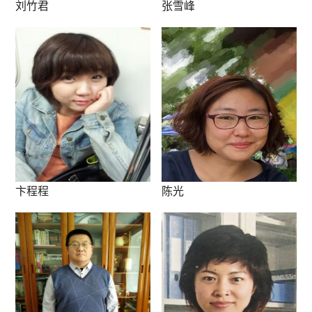
刘竹君
张雪峰
卞程程
陈光