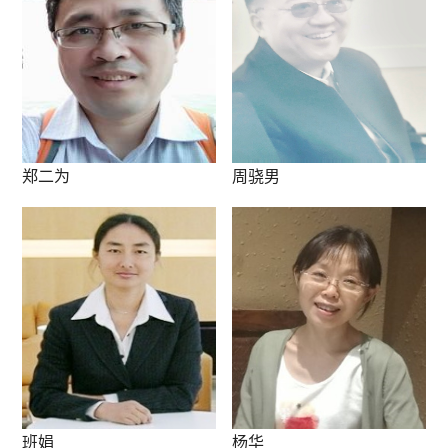
郑二为
周骁男
班娟
杨华