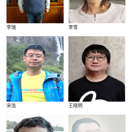
李瑞
李雪
宋浩
王晓明