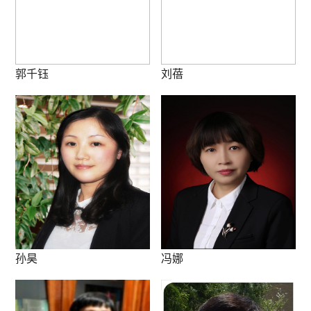
郭千钰
刘蓓
孙昊
冯娜