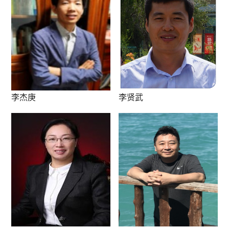
李杰庚
李贤武