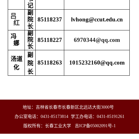
记
副
吕
85118237
lvhong@ccut.edu.cn
院
红
长
副
冯
院
85118227
6970344@qq.com
娜
长
副
汤道
85118263
1015232160
@qq.com
院
化
长
地址：吉林省长春市长春新区北远达大街3000号
办公室电话：0431-85173814 学工办电话：0431-85191261
版权所有：长春工业大学
吉ICP备05002091号-1