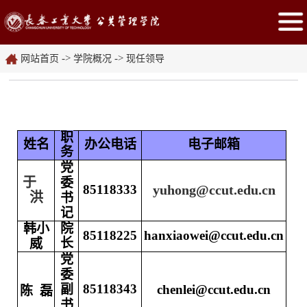
->
->
网站首页
学院概况
现任领导
职
姓名
办公电话
电子邮箱
务
党
于
委
85118333
yuhong@ccut.edu.cn
洪
书
记
韩小
院
85118225
hanxiaowei@ccut.edu.cn
长
威
党
委
85118343
副
chenlei@ccut.edu.cn
陈 磊
书